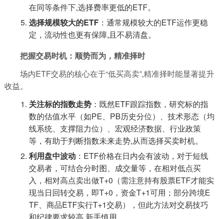
在同等条件下,选择费率更低的ETF。
选择规模较大的ETF
：通常规模较大的ETF运作更稳
定，流动性也更有保障,且不易清盘。
把握交易时机：顺势而为，精准择时
场内ETF交易的核心在于“低买高卖”,精准择时能显著提升
收益。
关注标的指数走势
：既然ETF跟踪指数，研究标的指
数的估值水平（如PE、PB历史分位）、技术形态（均
线系统、支撑阻力位）、宏观经济数据、行业政策
等，有助于判断指数未来走势,从而选择买卖时机。
利用盘中波动
：ETF价格在日内会有波动，对于短线
交易者，可结合分时图、成交量等，在相对低点买
入，相对高点卖出做T+0（需注意持有股票ETF才能实
现当日回转交易，即T+0，资金T+1可用；部分跨境E
TF、商品ETF实行T+1交易），但此方法对交易技巧
和纪律要求较高,新手慎用。