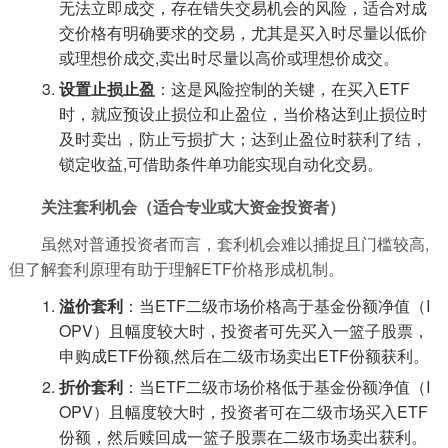
无法立即成交，存在错失交易机会的风险，适合对成
交价格有明确要求的交易，尤其是买入时尽量以低价
或理想价成交,卖出时尽量以高价或理想价成交。
设置止损止盈
：这是风险控制的关键，在买入ETF
时，就应预设止损位和止盈位，当价格达到止损位时
及时卖出，防止亏损扩大；达到止盈位时获利了结，
锁定收益,可借助条件单功能实现自动化交易。
关注套利机会（适合专业或大资金投资者）
虽然对普通投资者而言，套利机会难以捕捉且门槛较高,
但了解套利原理有助于理解ETF价格形成机制。
溢价套利
：当ETF二级市场价格高于基金份额净值（I
OPV）且幅度较大时，投资者可先买入一篮子股票，
申购成ETF份额,然后在二级市场卖出ETF份额获利。
折价套利
：当ETF二级市场价格低于基金份额净值（I
OPV）且幅度较大时，投资者可在二级市场买入ETF
份额，然后赎回成一篮子股票在二级市场卖出获利。