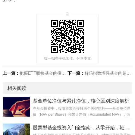
扫一扫在手机阅读、分享本文
上一篇：
把握ETF联接基金的投资优势，便捷高效参与市场新选择
下一篇：
解码指数增强基金的超额收益，从何而来，如何实现？
相关阅读
基金单位净值与累计净值，核心区别深度解析
在基金投资中，投资者常会接触两个关键指标——基金单位净
值（NAV per Share）和累计净值（Accumulated NAV），两
者均以“元”为单位，反映了基金的价值水平，但内涵与用途却
截然不同，理解它们的本质区别，是把握基金业绩、评估投资
股票型基金投资入门全指南，从零开始，轻松开启财富增长之旅
回报的基础，本文将从定义、计算逻辑、核心差异及实际应用
对于许多想要参与股市但又缺乏专业知识、时间或风险承受能