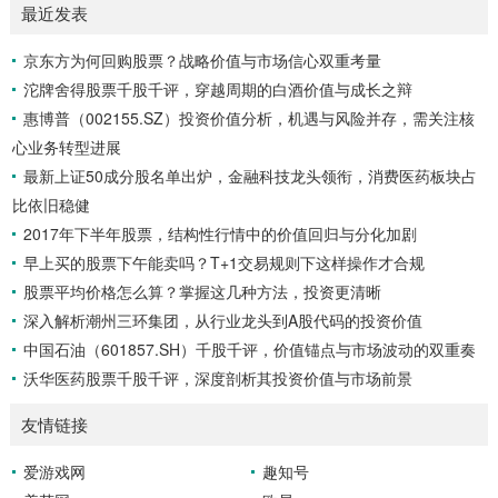
最近发表
捕捉趋势转折与背离信号中的应用。 MACD的构成与计算方
法 MACD由三个主要部分组成：DIFF线、DEA线和柱状线。
京东方为何回购股票？战略价值与市场信心双重考量
DIFF线是短期EMA（通常为12日）与长期EMA（通常为26
沱牌舍得股票千股千评，穿越周期的白酒价值与成长之辩
日）的差值，反映了短期和长期趋势的差异。DEA线则是DIF
F线的9...
惠博普（002155.SZ）投资价值分析，机遇与风险并存，需关注核
心业务转型进展
最新上证50成分股名单出炉，金融科技龙头领衔，消费医药板块占
比依旧稳健
2017年下半年股票，结构性行情中的价值回归与分化加剧
早上买的股票下午能卖吗？T+1交易规则下这样操作才合规
股票平均价格怎么算？掌握这几种方法，投资更清晰
深入解析潮州三环集团，从行业龙头到A股代码的投资价值
中国石油（601857.SH）千股千评，价值锚点与市场波动的双重奏
沃华医药股票千股千评，深度剖析其投资价值与市场前景
友情链接
爱游戏网
趣知号