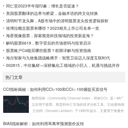
重分散风险、专业资产配置”的核心优势，逐渐成为资产配置的
同仁堂2023半年报印象：增长是否提速？
重要选择，本文将从风险分散、专业配置、长期稳健等维度，
美国股票翻译的边界与桥梁，金融术语的跨文化转换
深入探讨FOF的投资价值。 FOF的本质：专业视角下的“基金组
合” FO...
清明时节龙头舞，A股市场中的清明股票龙头投资逻辑探析
埃博拉概念股票有哪些？2023相关上市公司名单一览
海星视像股票，探索视觉科技领域的投资新蓝海？
解码股票6619，数字背后的市场密码与投资启示
股票账户C4能买哪些股票？权限详解与投资指南
海尔智家与九牧集团战略携手：智慧卫浴迈入深度互联时代
002815，中欣氟材—深耕氟化工领域的小巨人，机遇与挑战并存
热门文章
CCI指标揭秘：如何利用CCI>100和CCI<-100捕捉买卖信号
顺势指标（Commodity Channel Index，简称CCI）是一种广
泛应用于股票、期货和外汇市场的技术分析工具。它由唐纳德
·兰伯特（Donald Lambert）于1980年提出，主要用于衡量价
格相对于其统计平均值的偏离程度。CCI的核心思想是通过计
BIAS指标解析：如何利用乖离率预测股价反转
算当前价格与历史平均价格的差异，来判断市场是否处于超买