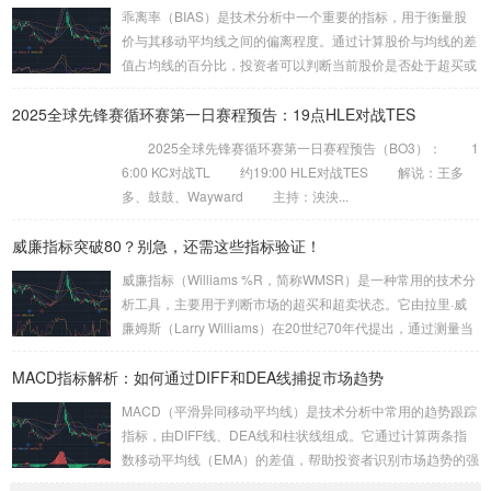
或超卖状态。 CCI的计算公式较为复杂，但其核心逻辑是通过
乖离率（BIAS）是技术分析中一个重要的指标，用于衡量股
比较当前价格与一定周期内的平均价格，来衡量价格的波动
价与其移动平均线之间的偏离程度。通过计算股价与均线的差
性。具体来说，CCI的计算公式为：CCI = (当...
值占均线的百分比，投资者可以判断当前股价是否处于超买或
超卖状态。BIAS的计算公式为： BIAS = (当前股价 – 移动平
2025全球先锋赛循环赛第一日赛程预告：19点HLE对战TES
均线) / 移动平均线 × 100% 当BIAS值大于10%时，通常认为
股价处于超买状态，市场可能面临回调风险；而当BIAS值小
2025全球先锋赛循环赛第一日赛程预告（BO3）： 1
于-10%时，则认为股价处于超卖状态，市场可能迎来反弹机
6:00 KC对战TL 约19:00 HLE对战TES 解说：王多
会。 乖离率的基本原理 乖离率的核心思想是股价会围...
多、鼓鼓、Wayward 主持：泱泱...
威廉指标突破80？别急，还需这些指标验证！
威廉指标（Williams %R，简称WMSR）是一种常用的技术分
析工具，主要用于判断市场的超买和超卖状态。它由拉里·威
廉姆斯（Larry Williams）在20世纪70年代提出，通过测量当
前价格相对于一定周期内最高价和最低价的位置，来反映市场
MACD指标解析：如何通过DIFF和DEA线捕捉市场趋势
的短期动能。本文将深入探讨威廉指标的基本原理、如何利用
它判断短期超买状态（80以上），以及为什么需要结合其他指
MACD（平滑异同移动平均线）是技术分析中常用的趋势跟踪
标进行验证。 威廉指标的基本原理 威廉指标的计算公式为：
指标，由DIFF线、DEA线和柱状线组成。它通过计算两条指
WMSR = (最高价 – 收盘价) / (最高价 –...
数移动平均线（EMA）的差值，帮助投资者识别市场趋势的强
弱和转折点。本文将深入解析MACD的构成、计算方法及其在