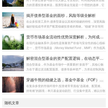
四个维度，揭开两者的“神秘面纱”。 先看“单位净值”：基金
力的普通投资者来说，股票型基金无疑是一个理想的选择，它
的“实时股价” 基金单位净值，是指某一时点上，基金每一份基
让投资者能够通过专业基金管理人的运作，间接持有一篮子股
金份额的净资产价值，就是投资者当天申购或赎回基金时的“交
票，从而分散风险，分享经济增长带来的收益，本指南将带你
揭开债券型基金的面纱，风险等级全解析
易价格...
从零开始，全面了解股票型基金投资，助你轻松迈出投资第一
在众多投资工具中,债券型基金以其相对稳健的特性，深受风险
步。 什么是股票型基金？ 股票型基金是指将基金大部分（通常
偏好较低或寻求资产配置稳健投资者的青睐。“稳健”并非等同
80%以上）资产投资于股票市场的基金，其收益主要来源于所
于“无风险”，债券型基金并非铁板一块，其内部根据投资策
持有股票的价格上涨和股息分红，与直接投资股票相比，股票
略、资产类别等不同，蕴含着各异的风险水平，理解债券型基
货币市场基金流动性优势深度解析，为何成为现金管理工具的首选？
型基金具有以下显著特点： 专业...
金的风险等级，是投资者做出明智决策、实现资产保值增值的
在现代金融体系中,流动性是衡量资产价值与安全性的核心指标
关键一步。 债券型基金的风险来源：为何并非“零风险”？ 要解
之一，货币市场基金（Money Market Fund，MMF）作为低风
析风险等级,首先需明白债券型基金的主要风险来源： 利率风
险、高流动性的现金管理工具，凭借其在流动性方面的独特优
险：这是债券型基金最核心的风险，债券价格与市场利率呈反
势，成为机构投资者和个人投资者管理短期闲置资金的重要选
解密混合型基金的资产配置逻辑，在动态平衡中追求稳健回报
向变动关系，当市场利率上...
择，本文将从流动性定义、货币市场基金的具体优势、流动性
混合型基金，作为基金市场中一类重要的“多面手”，其核心魅
管理机制及市场应用等维度，深入剖析其流动性价值。 流动
力在于通过灵活配置股票、债券等多种资产，力求在控制风险
性：货币市场基金的核心竞争力 流动性是指资产在短期内以合
的同时追求超越单一资产类别的回报，而支撑其运作的基石，
理价格变现的能力,对于投资者而言，流动性直接关系到资金的
便是严谨而科学的资产配置逻辑，理解这一逻辑，对于投资者
穿越牛熊的稳健之选，基金中基金（FOF）的投资价值解析
使用效率与应急需...
选择合适的混合型基金、构建自身投资组合至关重要。 资产配
在复杂多变的市场环境中,投资者常常面临“选基难、配置难、
置：混合型基金的“灵魂” 资产配置，就是将资金根据不同资产
持有难”的困境：单只基金波动剧烈、行业集中度高，难以分散
类别的预期收益、风险特性以及它们之间的相关性，进行合理
风险；自行构建组合又需要专业知识与时间精力，普通投资者
分配的过程，对于混合型基金而言，这并非简单的“股票+债
往往力不从心，在此背景下，基金中基金（Fund of Funds，简
随机文章
券”拼凑，而是一个动态、系统性的决...
称FOF）作为一种“专业机构帮您选基”的创新工具，凭借其“双