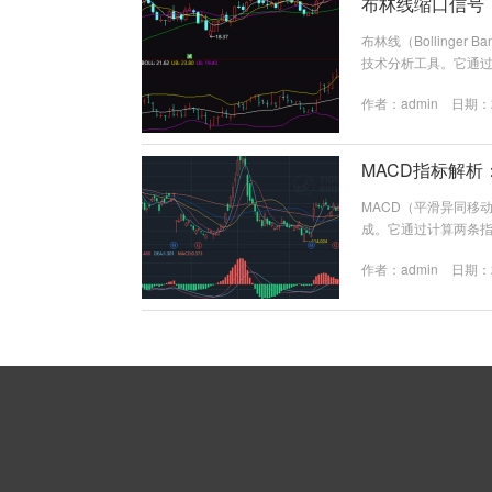
布林线缩口信号
布林线（Bollinger 
技术分析工具。它通
判断市场的趋势和潜在
作者：
admin
日期：20
2倍标准差）和下轨（
和上下轨判断价格波动
MACD指标解析
MACD（平滑异同移
成。它通过计算两条指
文将深入解析MACD
作者：
admin
日期：20
计算方法 MACD由三
日）与长期EMA（通常