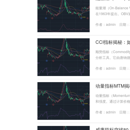
能量潮（On-Balanc
在1963年提出。O
具。OBV的核心思想
作者：
admin
日期：20
V的计算方法相对简单
V值上；当某一天的收
CCI指标揭秘：如
顺势指标（Commodi
分析工具。它由唐纳德·
平均值的偏离程度。C
作者：
admin
日期：20
于超买或超卖状态。 
均价格，来衡量价格的波动
动量指标MTM
动量指标（Momen
和强度。通过计算价
细介绍动量指标的计算
作者：
admin
日期：20
标（MTM）？ 动量
的价格来计算价格的
投资者判断市场的强弱和
威廉指标突破8