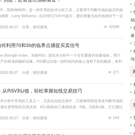
ms %R，简称WMSR）是一种常用的技术分析工具，主要用于判断市场的超买和超
斯（Larry Williams）在20世纪70年代提出，通过测量当前价格相对于一定
动
价的位置，来反映市场的短期动能。本文将深入探讨威廉指标的基本原理、如何
32398
25.09.07 分类：
财经要闻
态（80以上），以及为什么需要结合其他指标进行验证。 威廉指标的基本原
WMSR = (最高价 – 收盘价) / (最高价 –...
录
如何利用70和30的临界点捕捉买卖信号
ve Strength Index，简称RSI）是技术分析中一个非常重要的动量指标，用于
与
产价格涨跌幅的动量。RSI通过比较一段时间内价格上涨和下跌的幅度，来判
超卖状态。本文将详细解析RSI的计算方法、应用场景以及如何利用RSI进行
271
25.09.07 分类：
财经要闻
算方法 RSI的计算公式相对简单，但其背后的逻辑却非常深刻。RSI的计算基于
间内（通常为14天）的每日价格变动。 将上涨...
：从RSV到J值，轻松掌握短线交易技巧
技术分析中常用的工具之一，尤其在短线交易中，它能够帮助投资者判断市场的
做出更明智的交易决策。KDJ指标由三条线组成：K线、D线和J线，它们通过
价、最低价和收盘价来反映市场的动量变化。 首先，我们需要了解KDJ指标的
243
25.09.07 分类：
财经要闻
未成熟随机值）。RSV的计算公式为：RSV = (收盘价 – 最低价) / (最高价 –
这个值反映了当前价格在最近一段时间内的相对位置。RSV的值越高，...