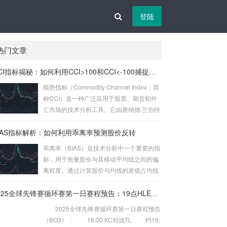
登陆
热门文章
CCI指标揭秘：如何利用CCI>100和CCI<-100捕捉买卖信号
顺势指标（Commodity Channel Index，简
称CCI）是一种广泛应用于股票、期货和外
汇市场的技术分析工具。它由唐纳德·兰伯特
（Donald Lambert）于1980年提出，主要
IAS指标解析：如何利用乖离率预测股价反转
用于衡量价格相对于其统计平均值的偏离程
度。CCI的核心思想是通过计算当前价格与
乖离率（BIAS）是技术分析中一个重要的指
历史平均价格的差异，来判断市场是否处于
标，用于衡量股价与其移动平均线之间的偏
超买或超卖状态。 CCI的计算公式较为复
离程度。通过计算股价与均线的差值占均线
杂，但其核心逻辑是通过比较当前价格与一
的百分比，投资者可以判断当前股价是否处
定周期内的平均价格，来衡量价格的波动
于超买或超卖状态。BIAS的计算公式为： B
2025全球先锋赛循环赛第一日赛程预告：19点HLE对战TES
性。具体来说，CCI的计算公式为：CCI =
IAS = (当前股价 – 移动平均线) / 移动平均线
2025全球先锋赛循环赛第一日赛程预告
(当...
× 100% 当BIAS值大于10%时，通常认为股
（BO3）： 16:00 KC对战TL 约19:
价处于超买状态，市场可能面临回调风险；