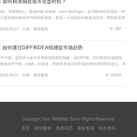
：如何精准捕捉股市变盘时机？
Bands，简称BOLL）是由约翰·布林格（John Bollinger）在1980年代开发的一种
过计算价格的移动平均线和标准差，形成一个动态的价格波动区间，帮助投资者
的变盘信号。布林线的核心由三条线组成：中轨（20日均线）、上轨（中轨+
280
25.09.07 分类：
财经要闻
中轨-2倍标准差）。本文将详细解析布林线的使用方法，尤其是如何通过中轨
区间，以及缩口现象如何预示变盘。 布林线的基本构成 布林线...
：如何通过DIFF和DEA线捕捉市场趋势
动平均线）是技术分析中常用的趋势跟踪指标，由DIFF线、DEA线和柱状线组
数移动平均线（EMA）的差值，帮助投资者识别市场趋势的强弱和转折点。本
的构成、计算方法及其在捕捉趋势转折与背离信号中的应用。 MACD的构成与
32354
25.09.07 分类：
财经要闻
个主要部分组成：DIFF线、DEA线和柱状线。DIFF线是短期EMA（通常为12
为26日）的差值，反映了短期和长期趋势的差异。DEA线则是DIFF线的9...
Copyright Your WebSite.Some Rights Reserved.
首页
财经要闻
股票动态
基金资讯
综合资讯