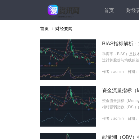
首页
财经
首页
财经要闻
BIAS指标解析
乖离率（BIAS）是
过计算股价与均线的差
S的计算公式为： BIAS
作者：
admin
日期：20
认为股价处于超买状态
态，市场可能迎来反弹
资金流量指标（
资金流量指标（Mone
相对强弱指数（RSI
素，从而更全面地反映
作者：
admin
日期：20
进而为交易决策提供依
衡量市场的资金流向。具
能量潮（OBV