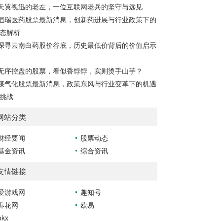
天翼视迅的老左，一位互联网老兵的坚守与远见
恒瑞医药股票最新消息，创新药进展与行业政策下的
态解析
探寻云南白药股价谷底，历史最低价背后的价值启示
无序控盘的股票，看似香饽饽，实则烫手山芋？
煤气化股票最新消息，政策东风与行业变革下的机遇
挑战
网站分类
财经要闻
股票动态
基金资讯
综合资讯
友情链接
爱游戏网
趣知号
养花网
欧易
okx