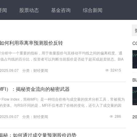
要闻
股票动态
基金咨询
综合新闻
：如何利用乖离率预测股价反转
技术分析中一个重要的指标，用于衡量股价与其移动平均线之间的偏离程度。通
值占均线的百分比，投资者可以判断当前股价是否处于超买或超卖状态。BIA
 = (当前股价 – 移动平均线) / 移动平均线 × 100% 当BIAS值大于10%时，通常
32415
25.09.07 分类：
财经要闻
，市场可能面临回调风险；而当BIAS值小于-10%时，则认为股价处于超卖状
机会。 乖离率的基本原理 乖离率的核心思想是股价会围...
B
MFI）：揭秘资金流向的秘密武器
y Flow Index，简称MFI）是一种结合价格与成交量的技术分析工具，常被视为
）的变体。与RSI不同的是，MFI不仅考虑了价格的变化，还引入了成交量的因
市场的资金流动情况。通过MFI，投资者可以更好地判断资金的流入与流出，
286
25.09.07 分类：
财经要闻
据。 MFI的计算方法相对复杂，但其核心思想是通过价格和成交量的结合，来
体来说，MFI的计算分为以下几个步骤：首先，计算典型价格（Typica...
）揭秘：如何通过成交量预测股价趋势