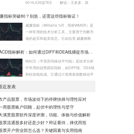
00 HLE对战TES 解说：王多多、鼓
而当BIAS值小于-10%时，则认为股价处于
鼓、Wayward 主持：泱泱...
超卖状态，市场可能迎来反弹机会。 乖离率
廉指标突破80？别急，还需这些指标验证！
的基本原理 乖离率的核心思想是股价会围...
威廉指标（Williams %R，简称WMSR）是
一种常用的技术分析工具，主要用于判断市
场的超买和超卖状态。它由拉里·威廉姆斯
（Larry Williams）在20世纪70年代提出，
通过测量当前价格相对于一定周期内最高价
MACD指标解析：如何通过DIFF和DEA线捕捉市场趋势
和最低价的位置，来反映市场的短期动能。
MACD（平滑异同移动平均线）是技术分析
本文将深入探讨威廉指标的基本原理、如何
中常用的趋势跟踪指标，由DIFF线、DEA线
利用它判断短期超买状态（80以上），以及
和柱状线组成。它通过计算两条指数移动平
为什么需要结合其他指标进行验证。 威廉指
均线（EMA）的差值，帮助投资者识别市场
标的基本原理 威廉指标的计算公式为： WM
最近发表
趋势的强弱和转折点。本文将深入解析MAC
SR = (最高价 – 收盘价) / (最高价 –...
D的构成、计算方法及其在捕捉趋势转折与
农产品股票，市场波动下的停牌抉择与理性应对
背离信号中的应用。 MACD的构成与计算方
一周股票账户回顾，起伏中的理性与坚守
法 MACD由三个主要部分组成：DIFF线、D
EA线和柱状线。DIFF线是短期EMA（通常
大满贯股票软件深度评测，功能、体验与价值解析
为12日）与长期EMA（通常为26日）的差
股票流通股多好还是少好？辩证看待，择优而投
值，反映了短期和长期趋势的差异。DEA线
股票开户营业部怎么选？关键因素与实用指南
则是DIFF线的9...