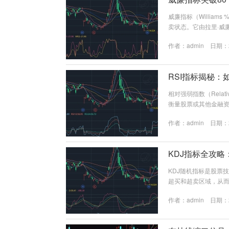
威廉指标（Willia
卖状态。它由拉里·威廉姆
周期内最高价和最低
作者：
admin
日期：20
利用它判断短期超买状
理 威廉指标的计算公式为： 
RSI指标揭秘：
相对强弱指数（Relati
衡量股票或其他金融资
断市场是处于超买还是
作者：
admin
日期：20
交易决策。 RSI的计
以下步骤： 计算一段时
KDJ指标全攻略
KDJ随机指标是股票
超买和超卖区域，从而
计算一定周期内的最高
作者：
admin
日期：20
核心组成部分——RSV（
最低价) * 100。