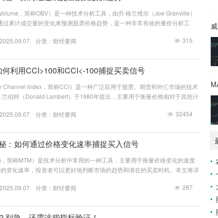
e Volume，简称OBV）是一种技术分析工具，由乔·格兰维尔（Joe Granville）
BV通过累计成交量的变化来预测股票价格趋势，是一种非常有效的量价分析工
威
是成交量是价格变动的先行指标，成交量的变化可以预示价格的未来走势。 OB
315
25.09.07 分类：
财经要闻
。当某一天的收盘价高于前一天的收盘价时，当天的成交量被加到前一天的OB
盘价低于前一天的收盘价时，当天的成交量从前一天的OBV值中减去...
何利用CCI>100和CCI<-100捕捉买卖信号
ty Channel Index，简称CCI）是一种广泛应用于股票、期货和外汇市场的技术
兰伯特（Donald Lambert）于1980年提出，主要用于衡量价格相对于其统计
CI的核心思想是通过计算当前价格与历史平均价格的差异，来判断市场是否处
32454
25.09.07 分类：
财经要闻
CCI的计算公式较为复杂，但其核心逻辑是通过比较当前价格与一定周期内的平
性。具体来说，CCI的计算公式为：CCI = (当...
揭秘：如何通过价格变化速率捕捉买入信号
tum，简称MTM）是技术分析中常用的一种工具，主要用于衡量价格变化的速度
格的变化速率，投资者可以更好地判断市场的趋势和潜在的买卖时机。本文将详
方法、应用场景以及如何通过MTM上穿均线来捕捉买入信号。 什么是动量指
287
25.09.07 分类：
财经要闻
指标是一种衡量价格变化速度的技术指标，它通过比较当前价格与过去某一时期
变化速率。简单来说，动量指标反映了价格在一定时间内的变化幅度，从而帮助
...
0？别急，还需这些指标验证！