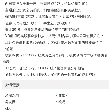
向日葵股票千股千评，照亮投资之路，还是信息迷雾？
DIFF线是短期EMA（通常为12日）与长期EMA（通常为26
富通股票投资交易系统，构建稳健盈利的实战框架
日）的差值，反映了短期和长期趋势的差异。DEA线则是DIF
F线的9...
GTA5股市暗流涌动，纯黑股票背后的财富密码与风险警示
证券代码与股票代码，一字之差，别混淆！
掘金2016，股票客户资源的价值重塑与时代机遇
VR虚拟现实股票全景扫描，从硬件到内容，哪些公司值得关注？
江苏久吾高科股票代码解析，这家膜技术领军企业的投资价值与行
业前景
杭萧钢构（600477）股票资金流向解析，机构动向与市场情绪的晴
雨表
XX公司（股票代码，XXXX）股票投资价值分析报告
通达系风云，从通达到通达，探寻四通一达背后的资本密码
友情链接
爱游戏网
趣知号
养花网
欧易
okx