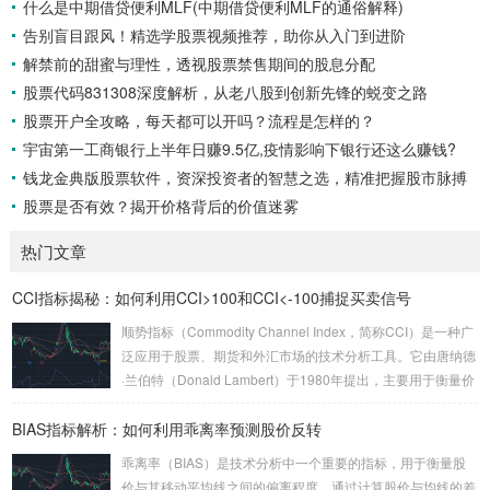
什么是中期借贷便利MLF(中期借贷便利MLF的通俗解释)
告别盲目跟风！精选学股票视频推荐，助你从入门到进阶
解禁前的甜蜜与理性，透视股票禁售期间的股息分配
股票代码831308深度解析，从老八股到创新先锋的蜕变之路
股票开户全攻略，每天都可以开吗？流程是怎样的？
宇宙第一工商银行上半年日赚9.5亿,疫情影响下银行还这么赚钱?
钱龙金典版股票软件，资深投资者的智慧之选，精准把握股市脉搏
股票是否有效？揭开价格背后的价值迷雾
热门文章
CCI指标揭秘：如何利用CCI>100和CCI<-100捕捉买卖信号
顺势指标（Commodity Channel Index，简称CCI）是一种广
泛应用于股票、期货和外汇市场的技术分析工具。它由唐纳德
·兰伯特（Donald Lambert）于1980年提出，主要用于衡量价
格相对于其统计平均值的偏离程度。CCI的核心思想是通过计
BIAS指标解析：如何利用乖离率预测股价反转
算当前价格与历史平均价格的差异，来判断市场是否处于超买
或超卖状态。 CCI的计算公式较为复杂，但其核心逻辑是通过
乖离率（BIAS）是技术分析中一个重要的指标，用于衡量股
比较当前价格与一定周期内的平均价格，来衡量价格的波动
价与其移动平均线之间的偏离程度。通过计算股价与均线的差