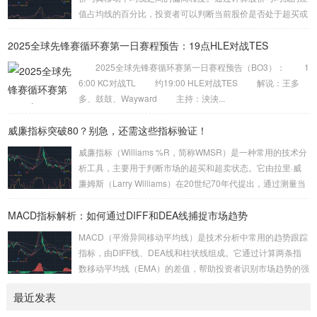
性。具体来说，CCI的计算公式为：CCI = (当...
值占均线的百分比，投资者可以判断当前股价是否处于超买或
超卖状态。BIAS的计算公式为： BIAS = (当前股价 – 移动平
2025全球先锋赛循环赛第一日赛程预告：19点HLE对战TES
均线) / 移动平均线 × 100% 当BIAS值大于10%时，通常认为
股价处于超买状态，市场可能面临回调风险；而当BIAS值小
2025全球先锋赛循环赛第一日赛程预告（BO3）： 1
于-10%时，则认为股价处于超卖状态，市场可能迎来反弹机
6:00 KC对战TL 约19:00 HLE对战TES 解说：王多
会。 乖离率的基本原理 乖离率的核心思想是股价会围...
多、鼓鼓、Wayward 主持：泱泱...
威廉指标突破80？别急，还需这些指标验证！
威廉指标（Williams %R，简称WMSR）是一种常用的技术分
析工具，主要用于判断市场的超买和超卖状态。它由拉里·威
廉姆斯（Larry Williams）在20世纪70年代提出，通过测量当
前价格相对于一定周期内最高价和最低价的位置，来反映市场
MACD指标解析：如何通过DIFF和DEA线捕捉市场趋势
的短期动能。本文将深入探讨威廉指标的基本原理、如何利用
它判断短期超买状态（80以上），以及为什么需要结合其他指
MACD（平滑异同移动平均线）是技术分析中常用的趋势跟踪
标进行验证。 威廉指标的基本原理 威廉指标的计算公式为：
指标，由DIFF线、DEA线和柱状线组成。它通过计算两条指
WMSR = (最高价 – 收盘价) / (最高价 –...
数移动平均线（EMA）的差值，帮助投资者识别市场趋势的强
弱和转折点。本文将深入解析MACD的构成、计算方法及其在
最近发表
捕捉趋势转折与背离信号中的应用。 MACD的构成与计算方
法 MACD由三个主要部分组成：DIFF线、DEA线和柱状线。