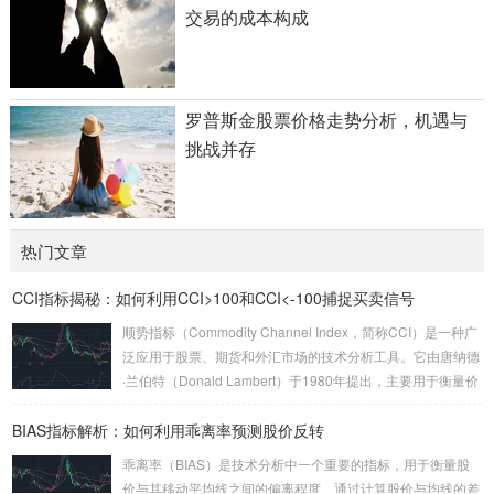
交易的成本构成
罗普斯金股票价格走势分析，机遇与
挑战并存
热门文章
CCI指标揭秘：如何利用CCI>100和CCI<-100捕捉买卖信号
顺势指标（Commodity Channel Index，简称CCI）是一种广
泛应用于股票、期货和外汇市场的技术分析工具。它由唐纳德
·兰伯特（Donald Lambert）于1980年提出，主要用于衡量价
格相对于其统计平均值的偏离程度。CCI的核心思想是通过计
BIAS指标解析：如何利用乖离率预测股价反转
算当前价格与历史平均价格的差异，来判断市场是否处于超买
或超卖状态。 CCI的计算公式较为复杂，但其核心逻辑是通过
乖离率（BIAS）是技术分析中一个重要的指标，用于衡量股
比较当前价格与一定周期内的平均价格，来衡量价格的波动
价与其移动平均线之间的偏离程度。通过计算股价与均线的差