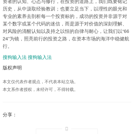
资者的认知、心态与修行，在投资的道路上，我们既要铭记
历史，从中汲取经验教训；也要立足当下，以理性的眼光和
专业的素养去剖析每一个投资标的，成功的投资并非源于对
某个数字或某个代码的迷信，而是源于对价值的深刻理解、
对风险的清醒认知以及持之以恒的自律与耐心，让我们以“66
24”为镜，照亮前行的投资之路，在资本市场的海洋中稳健航
行。
搜狗输入法
搜狗输入法
版权声明
本文仅代表作者观点，不代表本站立场。
本文系作者授权，未经许可，不得转载。
分享：