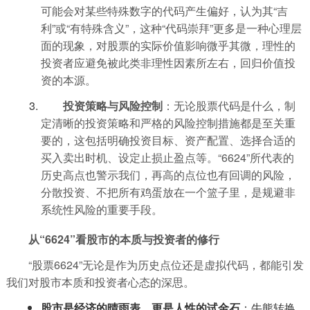
可能会对某些特殊数字的代码产生偏好，认为其“吉
利”或“有特殊含义”，这种“代码崇拜”更多是一种心理层
面的现象，对股票的实际价值影响微乎其微，理性的
投资者应避免被此类非理性因素所左右，回归价值投
资的本源。
投资策略与风险控制
：无论股票代码是什么，制
定清晰的投资策略和严格的风险控制措施都是至关重
要的，这包括明确投资目标、资产配置、选择合适的
买入卖出时机、设定止损止盈点等。“6624”所代表的
历史高点也警示我们，再高的点位也有回调的风险，
分散投资、不把所有鸡蛋放在一个篮子里，是规避非
系统性风险的重要手段。
从“6624”看股市的本质与投资者的修行
“股票6624”无论是作为历史点位还是虚拟代码，都能引发
我们对股市本质和投资者心态的深思。
股市是经济的晴雨表，更是人性的试金石
：牛熊转换