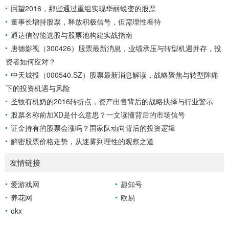
回望2016，那些通过重组实现华丽蜕变的股票
日）的差值，反映了短期和长期趋势的差异。DEA线则是DIF
F线的9...
董事长增持股票，释放积极信号，但需理性看待
通达信智能选股与股票池构建实战指南
唐德影视（300426）股票最新消息，业绩承压与转型机遇并存，投
资者如何应对？
中天城投（000540.SZ）股票最新消息解读，战略聚焦与转型阵痛
下的投资机遇与风险
圣牧有机奶的2016转折点，资产出售背后的战略抉择与行业警示
股票名称前加XD是什么意思？一文读懂背后的市场信号
证金持有的股票会涨吗？国家队动向背后的投资逻辑
解密股票价格走势，从迷雾到理性的观察之道
友情链接
爱游戏网
趣知号
养花网
欧易
okx