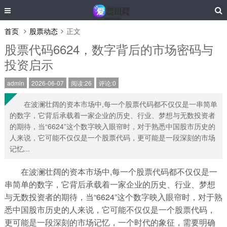
首页
股票动态
正文
股票代码6624，数字背后的市场密码与
投资启示
admin
2026-06-07
阅读:26
评论:0
在波澜壮阔的资本市场中,每一个股票代码都不仅仅是一串简单
的数字，它背后承载着一家企业的历史、行业、梦想与无数投资者
的期待，当“6624”这个数字映入眼帘时，对于熟悉中国股市历史的
人来说，它可能不仅仅是一个股票代码，更可能是一段深刻的市场
记忆...
在波澜壮阔的资本市场中,每一个股票代码都不仅仅是一
串简单的数字，它背后承载着一家企业的历史、行业、梦想
与无数投资者的期待，当“6624”这个数字映入眼帘时，对于熟
悉中国股市历史的人来说，它可能不仅仅是一个股票代码，
更可能是一段深刻的市场记忆，一个时代的象征，需要明确