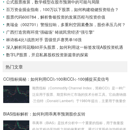
公式股票推算，数学模型在股市预测中的可能与局限
百万资金掘金指南，100万以下股票，如何构建稳健投资组合？
股票代码600784，解析鲁银投资的发展历程与投资价值
奥瑞金（002701）警报拉响，多重利空因素叠加，股价承压几何？
广西打造营商环境“强磁场” 铸就民营经济“强引擎”
林诗栋4比1战胜对手 晋级世乒赛男单16强
深入解析同花顺60开头股票，如何利用这一标签发现A股投资机遇
数字LP股票，开启私募股权投资新篇章的探索
热门文章
CCI指标揭秘：如何利用CCI>100和CCI<-100捕捉买卖信号
顺势指标（Commodity Channel Index，简称CCI）是一种广
泛应用于股票、期货和外汇市场的技术分析工具。它由唐纳德
·兰伯特（Donald Lambert）于1980年提出，主要用于衡量价
格相对于其统计平均值的偏离程度。CCI的核心思想是通过计
BIAS指标解析：如何利用乖离率预测股价反转
算当前价格与历史平均价格的差异，来判断市场是否处于超买
或超卖状态。 CCI的计算公式较为复杂，但其核心逻辑是通过
乖离率（BIAS）是技术分析中一个重要的指标，用于衡量股
比较当前价格与一定周期内的平均价格，来衡量价格的波动
价与其移动平均线之间的偏离程度。通过计算股价与均线的差