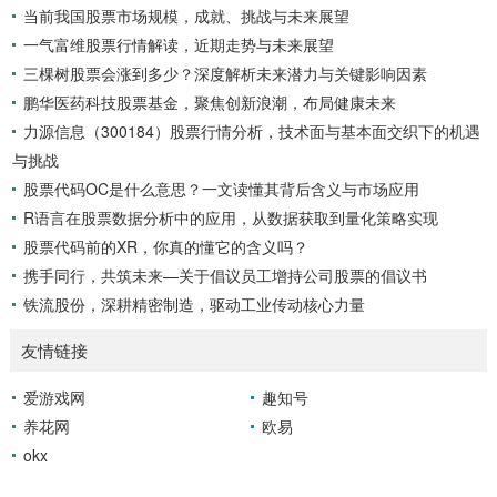
当前我国股票市场规模，成就、挑战与未来展望
DIFF线是短期EMA（通常为12日）与长期EMA（通常为26
一气富维股票行情解读，近期走势与未来展望
日）的差值，反映了短期和长期趋势的差异。DEA线则是DIF
F线的9...
三棵树股票会涨到多少？深度解析未来潜力与关键影响因素
鹏华医药科技股票基金，聚焦创新浪潮，布局健康未来
力源信息（300184）股票行情分析，技术面与基本面交织下的机遇
与挑战
股票代码OC是什么意思？一文读懂其背后含义与市场应用
R语言在股票数据分析中的应用，从数据获取到量化策略实现
股票代码前的XR，你真的懂它的含义吗？
携手同行，共筑未来—关于倡议员工增持公司股票的倡议书
铁流股份，深耕精密制造，驱动工业传动核心力量
友情链接
爱游戏网
趣知号
养花网
欧易
okx