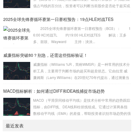
性。具体来说，CCI的计算公式为：CCI = (当...
值占均线的百分比，投资者可以判断当前股价是否处于超买或
超卖状态。BIAS的计算公式为： BIAS = (当前股价 – 移动平
2025全球先锋赛循环赛第一日赛程预告：19点HLE对战TES
均线) / 移动平均线 × 100% 当BIAS值大于10%时，通常认为
股价处于超买状态，市场可能面临回调风险；而当BIAS值小
2025全球先锋赛循环赛第一日赛程预告（BO3）： 1
于-10%时，则认为股价处于超卖状态，市场可能迎来反弹机
6:00 KC对战TL 约19:00 HLE对战TES 解说：王多
会。 乖离率的基本原理 乖离率的核心思想是股价会围...
多、鼓鼓、Wayward 主持：泱泱...
威廉指标突破80？别急，还需这些指标验证！
威廉指标（Williams %R，简称WMSR）是一种常用的技术分
析工具，主要用于判断市场的超买和超卖状态。它由拉里·威
廉姆斯（Larry Williams）在20世纪70年代提出，通过测量当
前价格相对于一定周期内最高价和最低价的位置，来反映市场
MACD指标解析：如何通过DIFF和DEA线捕捉市场趋势
的短期动能。本文将深入探讨威廉指标的基本原理、如何利用
它判断短期超买状态（80以上），以及为什么需要结合其他指
MACD（平滑异同移动平均线）是技术分析中常用的趋势跟踪
标进行验证。 威廉指标的基本原理 威廉指标的计算公式为：
指标，由DIFF线、DEA线和柱状线组成。它通过计算两条指
WMSR = (最高价 – 收盘价) / (最高价 –...
数移动平均线（EMA）的差值，帮助投资者识别市场趋势的强
弱和转折点。本文将深入解析MACD的构成、计算方法及其在
最近发表
捕捉趋势转折与背离信号中的应用。 MACD的构成与计算方
法 MACD由三个主要部分组成：DIFF线、DEA线和柱状线。